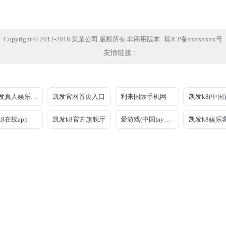
Copyright © 2012-2018 某某公司 版权所有 非商用版本
琼ICP备xxxxxxxx号
友情链接 :
k8凯发真人娱乐手机首页
凯发官网首页入口
利来国际手机网
8在线app
凯发k8官方旗舰厅
爱游戏(中国)ayx·官方网站