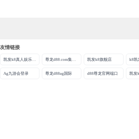
友情链接
凯发k8真人娱乐app
尊龙d88.com集团网站
凯发k8旗舰店
Ag九游会登录
尊龙d88ag国际
d88尊龙官网端口
凯发k