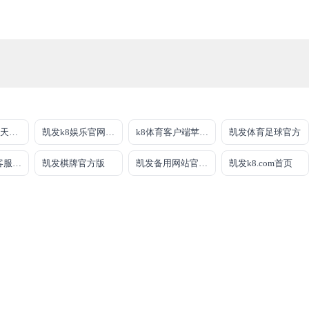
凯发k8(中国)天生赢家
凯发k8娱乐官网网址
k8体育客户端苹果版下载
凯发体育足球官方
凯发k8娱乐客服热线
凯发棋牌官方版
凯发备用网站官方网站
凯发k8.com首页